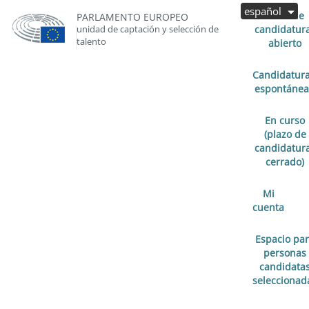
español
Plazo de
PARLAMENTO EUROPEO
unidad de captación y selección de
candidatur
talento
abierto
Candidatur
espontánea
En curso
(plazo de
candidatur
cerrado)
Mi
cuenta
Espacio pa
personas
candidata
seleccionad