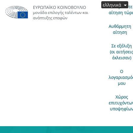
ελληνικά
Υποβάλετε
ΕΥΡΩΠΑΪΚΌ ΚΟΙΝΟΒΟΎΛΙΟ
μονάδα επιλογής ταλέντων και
αίτηση τώρ
ανάπτυξης επαφών
Αυθόρμητη
αίτηση
Σε εξέλιξη
(οι αιτήσει
έκλεισαν)
Ο
λογαριασμό
μου
Χώρος
επιτυχόντω
υποψηφίω