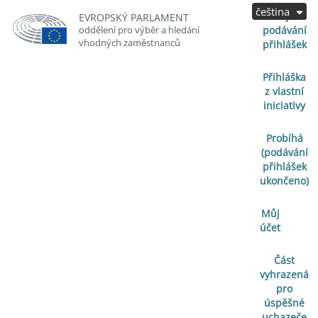
čeština
Zahájeno
EVROPSKÝ PARLAMENT
oddělení pro výběr a hledání
podávání
vhodných zaměstnanců
přihlášek
Přihláška
z vlastní
iniciativy
Probíhá
(podávání
přihlášek
ukončeno)
Můj
účet
Část
vyhrazená
pro
úspěšné
uchazeče