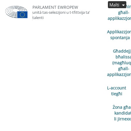
Malti
Miftuħin
PARLAMENT EWROPEW
unità tas-selezzjoni u t-tfittxija ta’
għall-
talenti
applikazzjon
Applikazzjo
spontanja
Għaddejj
bħaliss
(magħluq
għall-
applikazzjoni
L-account
tiegħi
Żona għal
kandidat
li jirnex