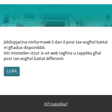
Jiddispjaċina ninfurmawk li dan il-post tax-xogħol battal
m'għadux disponibbli.
Inti mistieden iżżur is-sit web tagħna u tapplika għal
post tax-xogħol battal differenti.
LURA
Kif napplika?