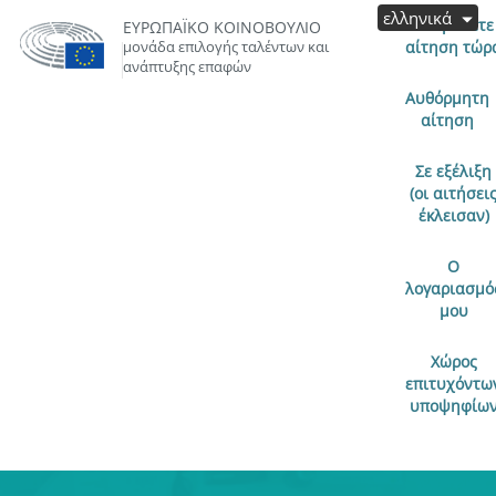
ελληνικά
Υποβάλετε
ΕΥΡΩΠΑΪΚΌ ΚΟΙΝΟΒΟΎΛΙΟ
μονάδα επιλογής ταλέντων και
αίτηση τώρ
ανάπτυξης επαφών
Αυθόρμητη
αίτηση
Σε εξέλιξη
(οι αιτήσει
έκλεισαν)
Ο
λογαριασμό
μου
Χώρος
επιτυχόντω
υποψηφίω