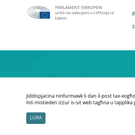
PARLAMENT EWROPEW
unità tas-selezzjoni u t-tfittxija ta’
g
talenti
Ż
Jiddispjaċina ninfurmawk li dan il-post tax-xogħ
Inti mistieden iżżur is-sit web tagħna u tapplika 
LURA