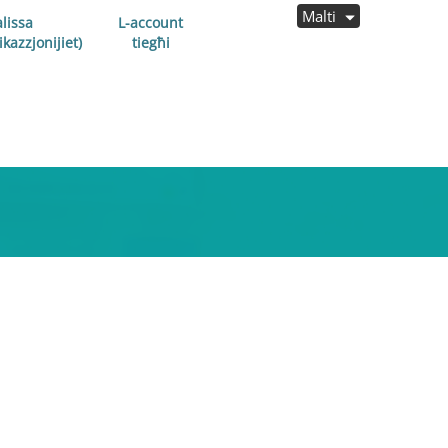
Malti
lissa
L-account
kazzjonijiet)
tiegħi