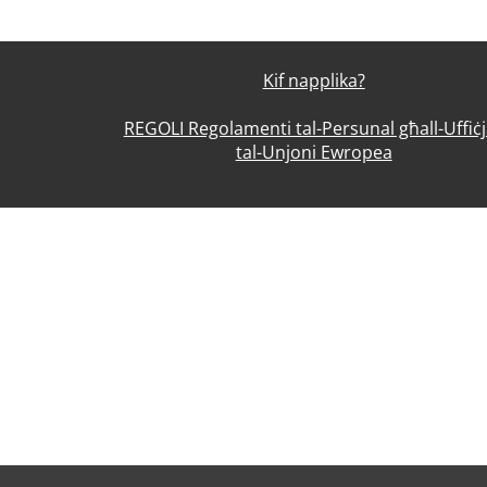
Kif napplika?
REGOLI Regolamenti tal-Persunal għall-Uffiċj
tal-Unjoni Ewropea