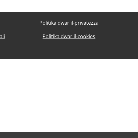
Politika dwar il-privatezza
ali
Politika dwar il-cookies