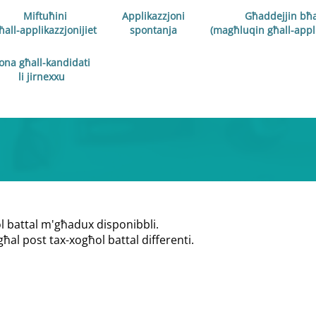
Miftuħini
Applikazzjoni
Għaddejjin bħa
ħall-applikazzjonijiet
spontanja
(magħluqin għall-appli
ona għall-kandidati
li jirnexxu
ol battal m'għadux disponibbli.
għal post tax-xogħol battal differenti.