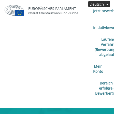
Deutsch
EUROPÄISCHES PARLAMENT
Jetzt bewer
referat talentauswahl und -suche
Initiativbe
Laufen
Verfah
(Bewerbung
abgelauf
Mein
Konto
Bereich 
erfolgre
Bewerber(