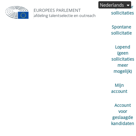
Nederlands
Open voor
EUROPEES PARLEMENT
sollicitaties
afdeling talentselectie en outreach
Spontane
sollicitatie
Lopend
(geen
sollicitaties
meer
mogelijk)
Mijn
account
Account
voor
geslaagde
kandidaten