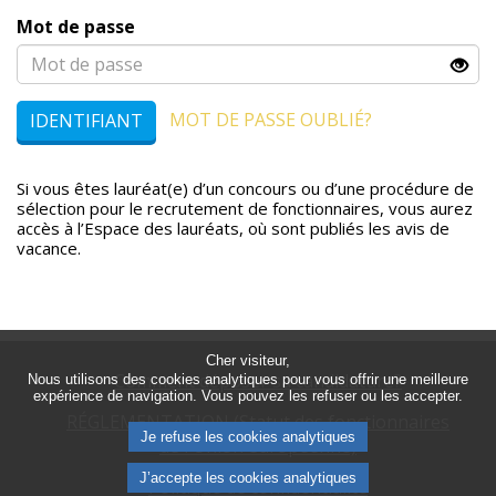
Mot de passe
MOT DE PASSE OUBLIÉ?
IDENTIFIANT
Si vous êtes lauréat(e) d’un concours ou d’une procédure de
sélection pour le recrutement de fonctionnaires, vous aurez
accès à l’Espace des lauréats, où sont publiés les avis de
vacance.
Cher visiteur,
Comment déposer sa candidature?
Nous utilisons des cookies analytiques pour vous offrir une meilleure
expérience de navigation. Vous pouvez les refuser ou les accepter.
RÉGLEMENTATION (Statut des fonctionnaires
Je refuse les cookies analytiques
de l'Union européenne)
J’accepte les cookies analytiques
Politique de confidentialité