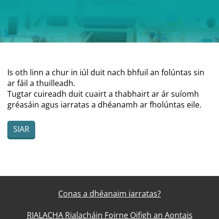
Is oth linn a chur in iúl duit nach bhfuil an folúntas sin
ar fáil a thuilleadh.
Tugtar cuireadh duit cuairt a thabhairt ar ár suíomh
gréasáin agus iarratas a dhéanamh ar fholúntas eile.
SIAR
Conas a dhéanaim iarratas?
RIALACHA Rialacháin Foirne Oifigh an Aontais