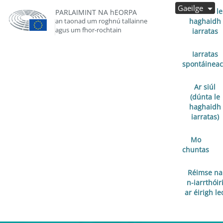
Gaeilge
Oscailte le
PARLAIMINT NA hEORPA
an taonad um roghnú tallainne
haghaidh
agus um fhor-rochtain
iarratas
Iarratas
spontáinea
Ar siúl
(dúnta le
haghaidh
iarratas)
Mo
chuntas
Réimse na
n-iarrthóir
ar éirigh le