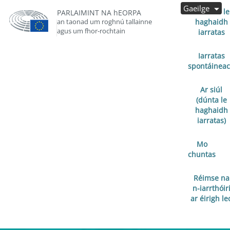
Gaeilge
Oscailte le
PARLAIMINT NA hEORPA
an taonad um roghnú tallainne
haghaidh
agus um fhor-rochtain
iarratas
Iarratas
spontáinea
Ar siúl
(dúnta le
haghaidh
iarratas)
Mo
chuntas
Réimse na
n-iarrthóir
ar éirigh le