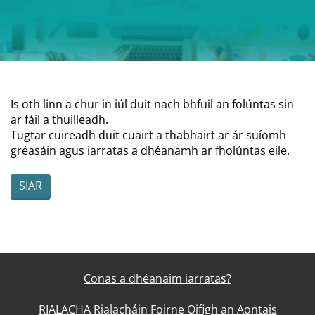
Is oth linn a chur in iúl duit nach bhfuil an folúntas sin
ar fáil a thuilleadh.
Tugtar cuireadh duit cuairt a thabhairt ar ár suíomh
gréasáin agus iarratas a dhéanamh ar fholúntas eile.
SIAR
Conas a dhéanaim iarratas?
RIALACHA Rialacháin Foirne Oifigh an Aontais