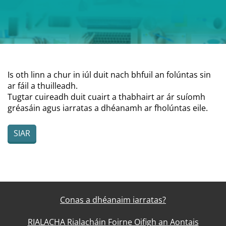
Is oth linn a chur in iúl duit nach bhfuil an folúntas sin
ar fáil a thuilleadh.
Tugtar cuireadh duit cuairt a thabhairt ar ár suíomh
gréasáin agus iarratas a dhéanamh ar fholúntas eile.
SIAR
Conas a dhéanaim iarratas?
RIALACHA Rialacháin Foirne Oifigh an Aontais