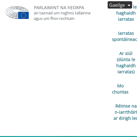
Gaeilge
Oscailte le
PARLAIMINT NA hEORPA
an taonad um roghnú tallainne
haghaidh
agus um fhor-rochtain
iarratas
Iarratas
spontáinea
Ar siúl
(dúnta le
haghaidh
iarratas)
Mo
chuntas
Réimse na
n-iarrthóir
ar éirigh le