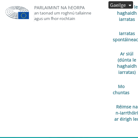
Gaeilge
Oscailte le
PARLAIMINT NA hEORPA
an taonad um roghnú tallainne
haghaidh
agus um fhor-rochtain
iarratas
Iarratas
spontáinea
Ar siúl
(dúnta le
haghaidh
iarratas)
Mo
chuntas
Réimse na
n-iarrthóir
ar éirigh le