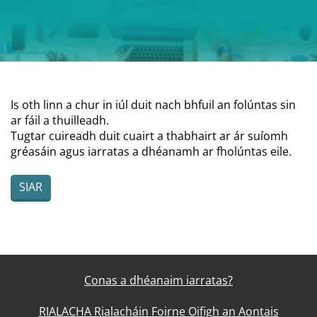
Is oth linn a chur in iúl duit nach bhfuil an folúntas sin
ar fáil a thuilleadh.
Tugtar cuireadh duit cuairt a thabhairt ar ár suíomh
gréasáin agus iarratas a dhéanamh ar fholúntas eile.
SIAR
Conas a dhéanaim iarratas?
RIALACHA Rialacháin Foirne Oifigh an Aontais