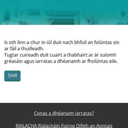
Is oth linn a chur in iúl duit nach bhfuil an folúntas sin
ar fáil a thuilleadh.
Tugtar cuireadh duit cuairt a thabhairt ar ár suíomh
gréasáin agus iarratas a dhéanamh ar fholúntas eile.
SIAR
Conas a dhéanaim iarratas?
RIALACHA Rialacháin Foirne Oifigh an Aontais