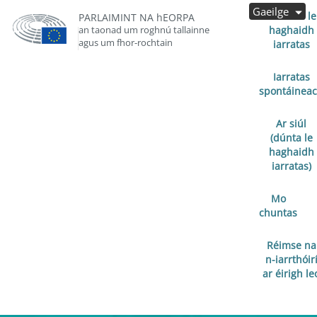
Gaeilge
Oscailte le
PARLAIMINT NA hEORPA
an taonad um roghnú tallainne
haghaidh
agus um fhor-rochtain
iarratas
Iarratas
spontáinea
Ar siúl
(dúnta le
haghaidh
iarratas)
Mo
chuntas
Réimse na
n-iarrthóir
ar éirigh le