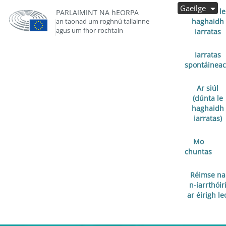
Gaeilge
Oscailte le
PARLAIMINT NA hEORPA
an taonad um roghnú tallainne
haghaidh
agus um fhor-rochtain
iarratas
Iarratas
spontáinea
Ar siúl
(dúnta le
haghaidh
iarratas)
Mo
chuntas
Réimse na
n-iarrthóir
ar éirigh le