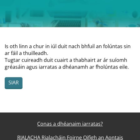
Is oth linn a chur in iúl duit nach bhfuil an folúntas sin
ar fáil a thuilleadh.
Tugtar cuireadh duit cuairt a thabhairt ar ár suíomh
gréasáin agus iarratas a dhéanamh ar fholúntas eile.
SIAR
Conas a dhéanaim iarratas?
RIALACHA Rialacháin Foirne Oifigh an Aontais