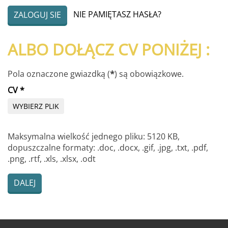
NIE PAMIĘTASZ HASŁA?
ZALOGUJ SIE
ALBO DOŁĄCZ CV PONIŻEJ :
Pola oznaczone gwiazdką (
*
) są obowiązkowe.
CV
*
WYBIERZ PLIK
Maksymalna wielkość jednego pliku: 5120 KB,
dopuszczalne formaty: .doc, .docx, .gif, .jpg, .txt, .pdf,
.png, .rtf, .xls, .xlsx, .odt
DALEJ