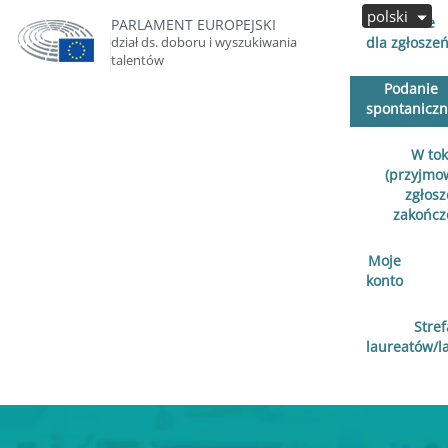
polski
Otwarte
PARLAMENT EUROPEJSKI
dział ds. doboru i wyszukiwania
dla zgłosze
talentów
Podanie
spontanicz
W to
(przyjmo
zgłosz
zakończ
Moje
konto
Stref
laureatów/l